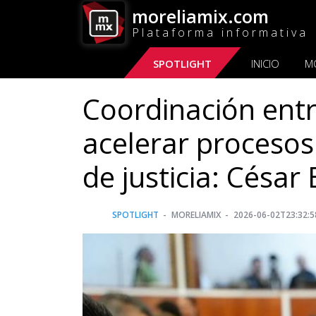
moreliamix.com
Plataforma informativa
SPOTLIGHT
INICIO
M
Coordinación entr
acelerar procesos
de justicia: César
SPOTLIGHT
MORELIAMIX
2026-06-02T23:32:5