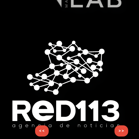
<<
>>