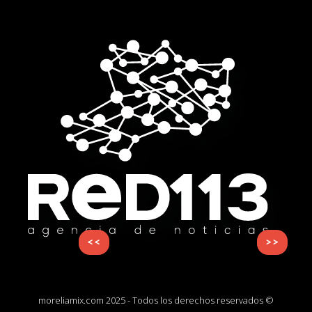
<<
>>
moreliamix.com 2025 - Todos los derechos reservados ©