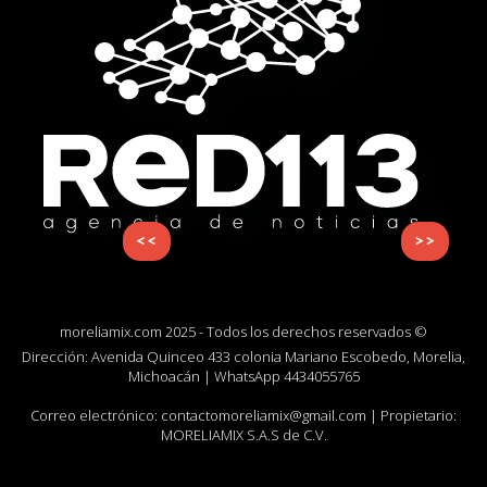
<<
>>
moreliamix.com 2025 - Todos los derechos reservados ©
Dirección: Avenida Quinceo 433 colonia Mariano Escobedo, Morelia,
Michoacán | WhatsApp
4434055765
Correo electrónico:
contactomoreliamix@gmail.com
| Propietario:
MORELIAMIX S.A.S de C.V.