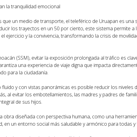
an la tranquilidad emocional
 que un medio de transporte, el teleférico de Uruapan es una s
educir los trayectos en un 50 por ciento, este sistema permite a 
l ejercicio y la convivencia, transformando la crisis de movilid
acán (SSM), evitar la exposición prolongada al tráfico es clave
e garantiza una experiencia de viaje digna que impacta directamen
ado para la ciudadanía.
fluido y con vistas panorámicas es posible reducir los niveles d
ás, al evitar los embotellamientos, las madres y padres de fami
ntegral de sus hijos.
na obra diseñada con perspectiva humana, como una herramien
ud, en un entorno social más saludable y armónico para todas y