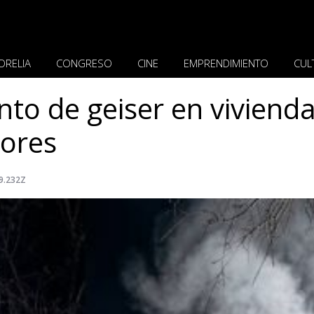
ORELIA
CONGRESO
CINE
EMPRENDIMIENTO
CUL
to de geiser en viviend
vores
9.232Z