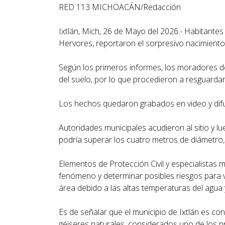
RED 113 MICHOACÁN/Redacción
Ixtlán, Mich, 26 de Mayo del 2026.- Habitantes 
Hervores, reportaron el sorpresivo nacimiento d
Según los primeros informes, los moradores de
del suelo, por lo que procedieron a resguardar
Los hechos quedaron grabados en video y difun
Autoridades municipales acudieron al sitio y l
podría superar los cuatro metros de diámetro, 
Elementos de Protección Civil y especialistas 
fenómeno y determinar posibles riesgos para v
área debido a las altas temperaturas del agua 
Es de señalar que el municipio de Ixtlán es co
géiseres naturales, considerados uno de los pri