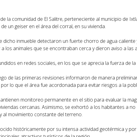
de la comunidad de El Salitre, perteneciente al municipio de Ixt
e un geiser en el área del corral, en su vivienda.
 dicho inmueble detectaron un fuerte chorro de agua caliente 
 a los animales que se encontraban cerca y dieron aviso a las 
didos en redes sociales, en los que se aprecia la fuerza de la 
uego de las primeras revisiones informaron de manera prelimina
por lo que el área fue acordonada para evitar riesgos a la pobl
mantienen monitoreo permanente en el sitio para evaluar la mag
iviendas cercanas. Asimismo, se exhortó a los habitantes a no
y al movimiento constante del terreno.
nocido históricamente por su intensa actividad geotérmica y por
ncipales atractivos turísticos de la región.