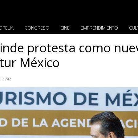
ORELIA
CONGRESO
CINE
EMPRENDIMIENTO
CUL
inde protesta como nue
tur México
9.674Z