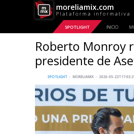
moreliamix.com
Plataforma informativa
SPOTLIGHT
INICIO
M
Roberto Monroy r
presidente de Ase
SPOTLIGHT
MORELIAMIX
2026-05-23T17:03:2