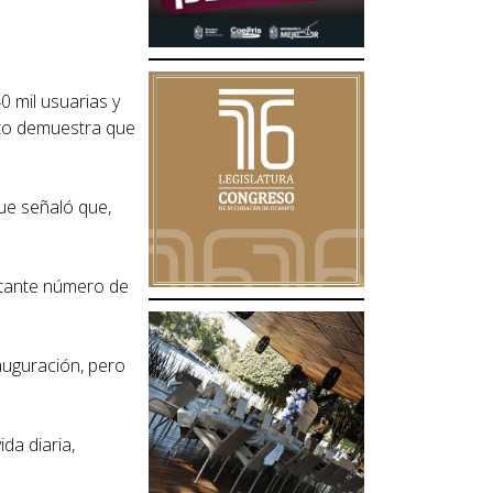
 mil usuarias y
sto demuestra que
ue señaló que,
ortante número de
auguración, pero
da diaria,