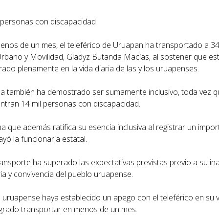
on personas con discapacidad
nos de un mes, el teleférico de Uruapan ha transportado a 340
 Urbano y Movilidad, Gladyz Butanda Macías, al sostener que e
ado plenamente en la vida diaria de las y los uruapenses.
ema también ha demostrado ser sumamente inclusivo, toda vez q
uentran 14 mil personas con discapacidad.
ema que además ratifica su esencia inclusiva al registrar un imp
yó la funcionaria estatal.
nsporte ha superado las expectativas previstas previo a su in
ia y convivencia del pueblo uruapense.
 uruapense haya establecido un apego con el teleférico en su vi
ogrado transportar en menos de un mes.