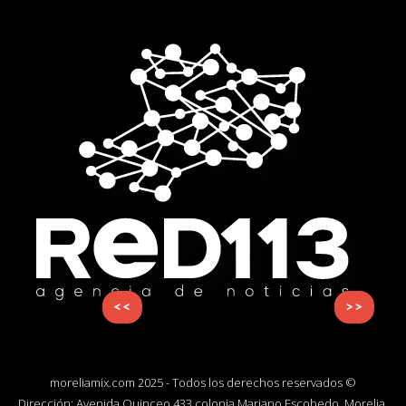
<<
>>
moreliamix.com 2025 - Todos los derechos reservados ©
Dirección: Avenida Quinceo 433 colonia Mariano Escobedo, Morelia,