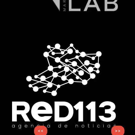
<<
>>