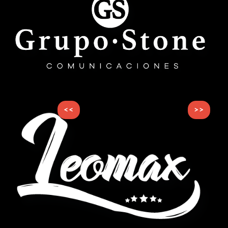
<<
>>