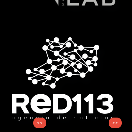
<<
>>