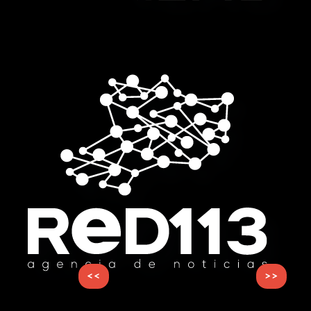
<<
>>