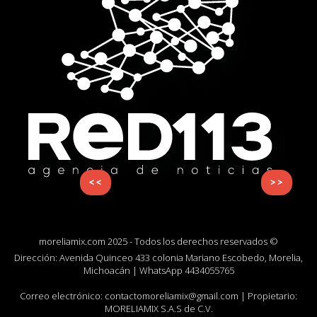
<<
>>
moreliamix.com 2025 - Todos los derechos reservados ©
Dirección: Avenida Quinceo 433 colonia Mariano Escobedo, Morelia,
Michoacán | WhatsApp
4434055765
Correo electrónico:
contactomoreliamix@gmail.com
| Propietario:
MORELIAMIX S.A.S de C.V.