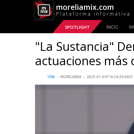
moreliamix.com
Plataforma informativa
SPOTLIGHT
INICIO
M
"La Sustancia" De
actuaciones más d
CINE
MORELIAMIX
2025-01-04T16:34:29.600Z