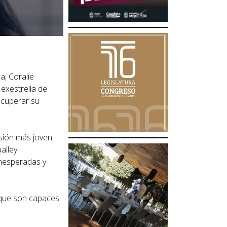
a; Coralie
 exestrella de
ecuperar su
rsión más joven
alley.
inesperadas y
s que son capaces