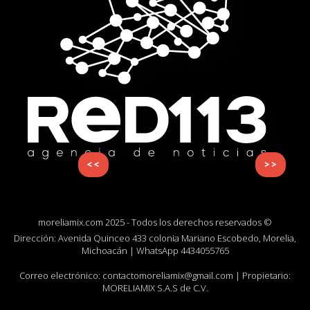
<<
>>
moreliamix.com 2025 - Todos los derechos reservados ©
Dirección: Avenida Quinceo 433 colonia Mariano Escobedo, Morelia,
Michoacán | WhatsApp
4434055765
Correo electrónico:
contactomoreliamix@gmail.com
| Propietario:
MORELIAMIX S.A.S de C.V.