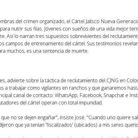
sombras del crimen organizado, el Cártel Jalisco Nueva Generac
para nutrir sus filas. Jóvenes con sueños de una vida mejor te
e. Así lo narran tres supuestos sobrevivientes del reclutamient
os campos de entrenamiento del cártel. Sus testimonios revelan
para muchos, es una sentencia de muerte.
es, advierte sobre la táctica de reclutamiento del CJNG en Col
s a trabajar como vigilantes en ranchos y que ganaremos hast
principal canal de contacto: WhatsApp, Facebook, Snapchat e In
utadores del cártel operan con total impunidad.
 que no se dejen engañar", insiste José. "Cuando uno quiere sal
ijeron que ya tenían 'fiscalizados' (ubicados) a mis seres queri