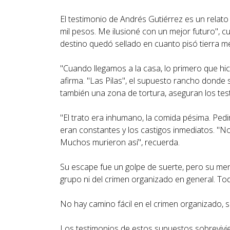
El testimonio de Andrés Gutiérrez es un relat
mil pesos. Me ilusioné con un mejor futuro", 
destino quedó sellado en cuanto pisó tierra m
"Cuando llegamos a la casa, lo primero que hici
afirma. "Las Pilas", el supuesto rancho donde 
también una zona de tortura, aseguran los tes
"El trato era inhumano, la comida pésima. Pedi
eran constantes y los castigos inmediatos. "N
Muchos murieron así", recuerda.
Su escape fue un golpe de suerte, pero su mens
grupo ni del crimen organizado en general. Tod
No hay camino fácil en el crimen organizado, s
Los testimonios de estos supuestos sobrevivie