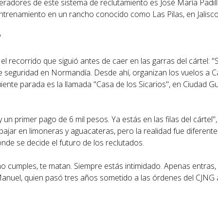
eradores de este sistema de reclutamiento es José María Padill
ntrenamiento en un rancho conocido como Las Pilas, en Jalisco
"
l recorrido que siguió antes de caer en las garras del cártel: "
e seguridad en Normandía. Desde ahí, organizan los vuelos a C
iguiente parada es la llamada "Casa de los Sicarios", en Ciudad
 un primer pago de 6 mil pesos. Ya estás en las filas del cártel"
jar en limoneras y aguacateras, pero la realidad fue diferente.
onde se decide el futuro de los reclutados.
no cumples, te matan. Siempre estás intimidado. Apenas entras,
 Manuel, quien pasó tres años sometido a las órdenes del CJNG 