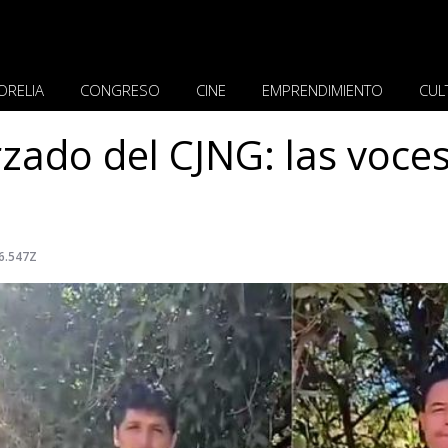
ORELIA
CONGRESO
CINE
EMPRENDIMIENTO
CUL
zado del CJNG: las voces
6.547Z