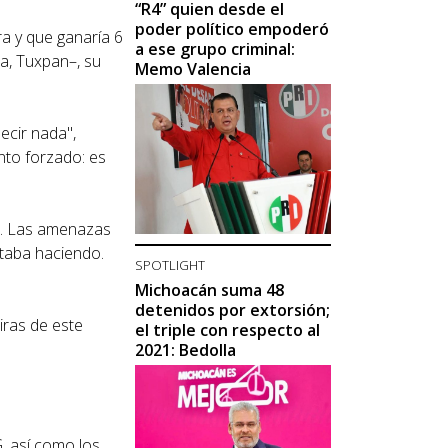
“R4” quien desde el
poder político empoderó
ra y que ganaría 6
a ese grupo criminal:
ra, Tuxpan–, su
Memo Valencia
ecir nada",
nto forzado: es
és. Las amenazas
staba haciendo.
SPOTLIGHT
Michoacán suma 48
detenidos por extorsión;
iras de este
el triple con respecto al
2021: Bedolla
, así como los