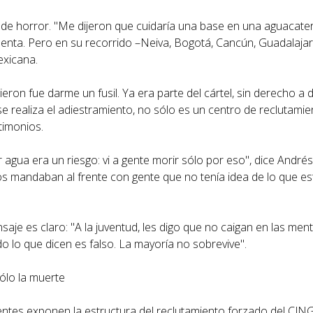
o de horror. "Me dijeron que cuidaría una base en una aguacate
cuenta. Pero en su recorrido –Neiva, Bogotá, Cancún, Guadalaja
exicana.
eron fue darme un fusil. Ya era parte del cártel, sin derecho a d
se realiza el adiestramiento, no sólo es un centro de reclutamie
timonios.
r agua era un riesgo: vi a gente morir sólo por eso", dice Andr
os mandaban al frente con gente que no tenía idea de lo que e
aje es claro: "A la juventud, les digo que no caigan en las ment
o lo que dicen es falso. La mayoría no sobrevive".
ólo la muerte
ntes exponen la estructura del reclutamiento forzado del CJNG