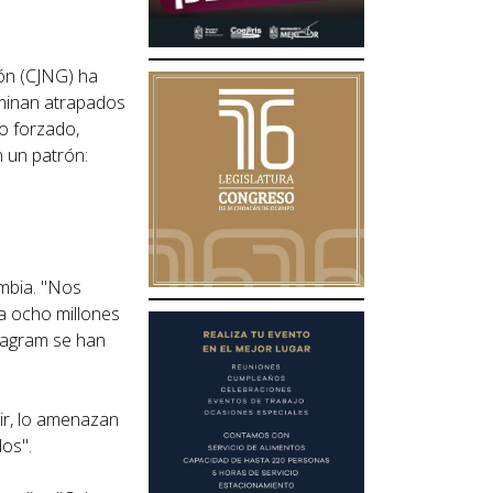
ión (CJNG) ha
rminan atrapados
o forzado,
 un patrón:
ombia. "Nos
a ocho millones
stagram se han
ir, lo amenazan
dos".