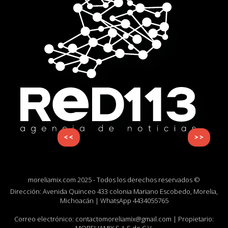
<<
>>
moreliamix.com 2025 - Todos los derechos reservados ©
Dirección: Avenida Quinceo 433 colonia Mariano Escobedo, Morelia,
Michoacán | WhatsApp
4434055765
Correo electrónico:
contactomoreliamix@gmail.com
| Propietario: